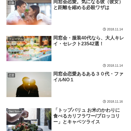
同窓会恋愛。気になる彼（彼女）
恋愛
と距離を縮める必殺ワザは
2018.11.14
同窓会・服装40代なら、大人キレ
フォーマル
イ・セレクト23542選！
2018.11.14
同窓会恋愛あるある３０代・ファ
恋愛
イルNO１
2018.11.16
「トップバリュ お米のかわりに
Diet food
食べるカリフラワー/ブロッコリ
ー」とキャベツライス