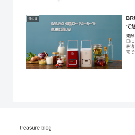
B
母の日
て
発酵
日に
最適
電で
treasure blog