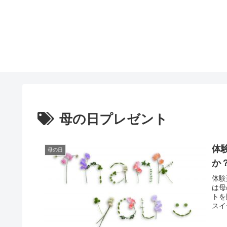
母の日プレゼント
体
母の日
か
体験
は母
トを
スイ